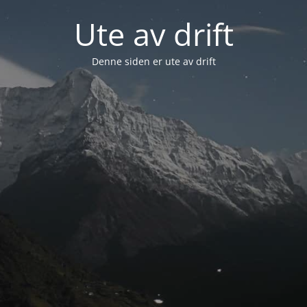
Ute av drift
Denne siden er ute av drift